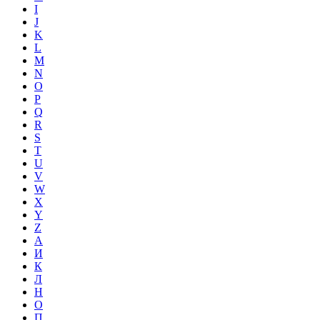
I
J
K
L
M
N
O
P
Q
R
S
T
U
V
W
X
Y
Z
А
И
К
Л
Н
О
П