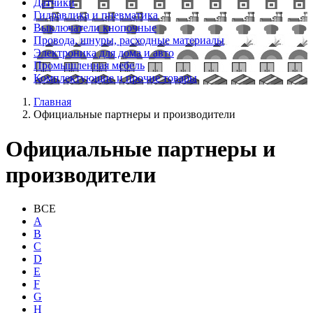
Датчики
Гидравлика и пневматика
Выключатели кнопочные
Провода, шнуры, расходные материалы
Электроника для дома и авто
Промышленная мебель
Комплектующие и прочие товары
Главная
Официальные партнеры и производители
Официальные партнеры и
производители
ВСЕ
A
B
C
D
E
F
G
H