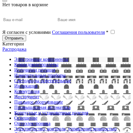
Нет товаров в корзине
Я согласен с условиями
Соглашения пользователя
*
Отправить
Категории
Распродажа
Электронные компоненты
Командоконтроллеры
Источники питания
Измерительные приборы
Светодиоды осветительные
Индикация
Коммутация
Инструмент
Паяльное оборудование
Промышленная автоматика
Корпусные и установочные изделия
Освещение
Оптоэлектроника
Электричество, контроль, управление мощностью