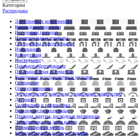
Категории
Распродажа
Электронные компоненты
Командоконтроллеры
Источники питания
Измерительные приборы
Светодиоды осветительные
Индикация
Коммутация
Инструмент
Паяльное оборудование
Промышленная автоматика
Корпусные и установочные изделия
Освещение
Оптоэлектроника
Электричество, контроль, управление мощностью
Датчики
Гидравлика и пневматика
Выключатели кнопочные
Провода, шнуры, расходные материалы
Электроника для дома и авто
Промышленная мебель
Комплектующие и прочие товары