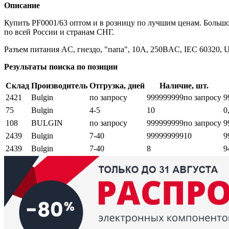
Описание
Купить PF0001/63 оптом и в розницу по лучшим ценам. Больш
по всей России и странам СНГ.
Разъем питания AC, гнездо, "папа", 10А, 250ВAC, IEC 60320, 
Результаты поиска по позиции
Склад
Производитель
Отгрузка, дней
Наличие, шт.
2421
Bulgin
по запросу
999999999
по запросу
9
75
Bulgin
4-5
10
0
108
BULGIN
по запросу
999999999
по запросу
9
2439
Bulgin
7-40
999999999
10
9
2439
Bulgin
7-40
8
9