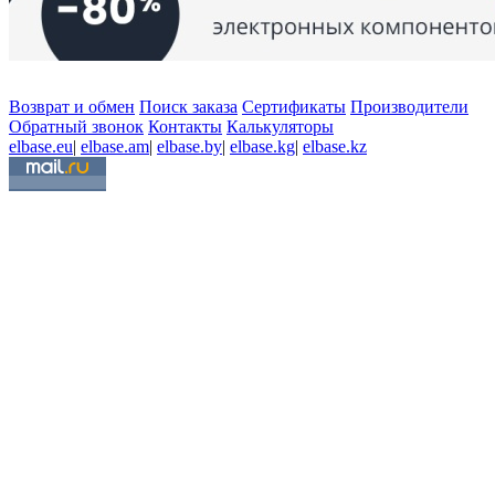
Возврат и обмен
Поиск заказа
Сертификаты
Производители
Обратный звонок
Контакты
Калькуляторы
elbase.eu
|
elbase.am
|
elbase.by
|
elbase.kg
|
elbase.kz