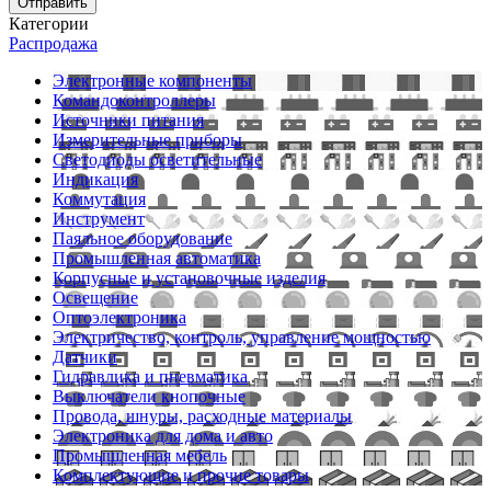
Отправить
Категории
Распродажа
Электронные компоненты
Командоконтроллеры
Источники питания
Измерительные приборы
Светодиоды осветительные
Индикация
Коммутация
Инструмент
Паяльное оборудование
Промышленная автоматика
Корпусные и установочные изделия
Освещение
Оптоэлектроника
Электричество, контроль, управление мощностью
Датчики
Гидравлика и пневматика
Выключатели кнопочные
Провода, шнуры, расходные материалы
Электроника для дома и авто
Промышленная мебель
Комплектующие и прочие товары