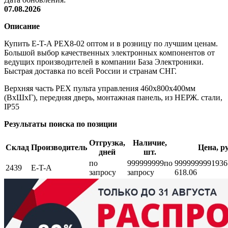
07.08.2026
Описание
Купить E-T-A PEX8-02 оптом и в розницу по лучшим ценам.
Большой выбор качественных электронных компонентов от
ведущих производителей в компании База Электроники.
Быстрая доставка по всей России и странам СНГ.
Верxняя часть PEX пульта управления 460x800x400мм
(ВxШxГ), передняя дверь, монтажная панель, из НЕРЖ. стали,
IP55
Результаты поиска по позиции
Отгрузка,
Наличие,
Склад
Производитель
Цена, ру
дней
шт.
по
999999999
по
999999999
1936
2439
E-T-A
запросу
запросу
618.06