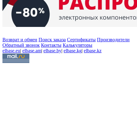
Возврат и обмен
Поиск заказа
Сертификаты
Производители
Обратный звонок
Контакты
Калькуляторы
elbase.eu
|
elbase.am
|
elbase.by
|
elbase.kg
|
elbase.kz