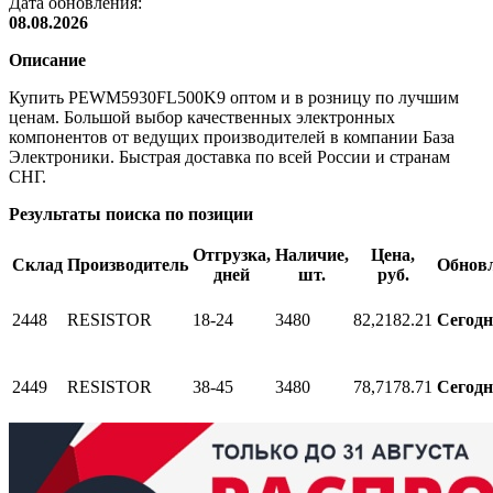
Дата обновления:
08.08.2026
Описание
Купить PEWM5930FL500K9 оптом и в розницу по лучшим
ценам. Большой выбор качественных электронных
компонентов от ведущих производителей в компании База
Электроники. Быстрая доставка по всей России и странам
СНГ.
Результаты поиска по позиции
Отгрузка,
Наличие,
Цена,
Склад
Производитель
Обнов
дней
шт.
руб.
2448
RESISTOR
18-24
3480
82,21
82.21
Сегод
2449
RESISTOR
38-45
3480
78,71
78.71
Сегод