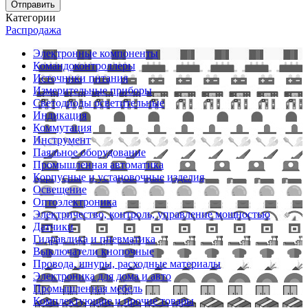
Отправить
Категории
Распродажа
Электронные компоненты
Командоконтроллеры
Источники питания
Измерительные приборы
Светодиоды осветительные
Индикация
Коммутация
Инструмент
Паяльное оборудование
Промышленная автоматика
Корпусные и установочные изделия
Освещение
Оптоэлектроника
Электричество, контроль, управление мощностью
Датчики
Гидравлика и пневматика
Выключатели кнопочные
Провода, шнуры, расходные материалы
Электроника для дома и авто
Промышленная мебель
Комплектующие и прочие товары