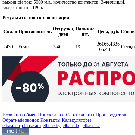
выходной ток: 5000 мА, количество контактов: 3-жильный,
класс защиты: IP65.
Результаты поиска по позиции
Отгрузка,
Наличие,
Склад
Производитель
Цена, руб.
Обнов
дней
шт.
36166,43
36
2439
Festo
7-40
19
Сегод
166.43
Возврат и обмен
Поиск заказа
Сертификаты
Производители
Обратный звонок
Контакты
Калькуляторы
elbase.eu
|
elbase.am
|
elbase.by
|
elbase.kg
|
elbase.kz