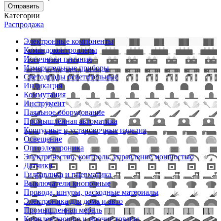
Отправить
Категории
Распродажа
Электронные компоненты
Командоконтроллеры
Источники питания
Измерительные приборы
Светодиоды осветительные
Индикация
Коммутация
Инструмент
Паяльное оборудование
Промышленная автоматика
Корпусные и установочные изделия
Освещение
Оптоэлектроника
Электричество, контроль, управление мощностью
Датчики
Гидравлика и пневматика
Выключатели кнопочные
Провода, шнуры, расходные материалы
Электроника для дома и авто
Промышленная мебель
Комплектующие и прочие товары