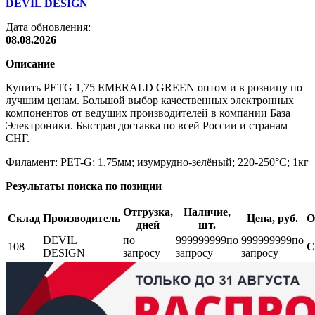
DEVIL DESIGN
Дата обновления:
08.08.2026
Описание
Купить PETG 1,75 EMERALD GREEN оптом и в розницу по
лучшим ценам. Большой выбор качественных электронных
компонентов от ведущих производителей в компании База
Электроники. Быстрая доставка по всей России и странам
СНГ.
Филамент: PET-G; 1,75мм; изумрудно-зелёный; 220-250°C; 1кг
Результаты поиска по позиции
Отгрузка,
Наличие,
Склад
Производитель
Цена, руб.
О
дней
шт.
DEVIL
по
999999999
по
999999999
по
108
С
DESIGN
запросу
запросу
запросу