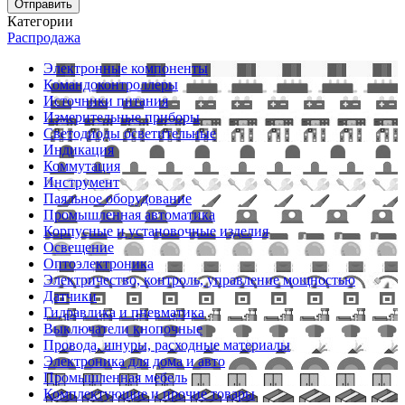
Отправить
Категории
Распродажа
Электронные компоненты
Командоконтроллеры
Источники питания
Измерительные приборы
Светодиоды осветительные
Индикация
Коммутация
Инструмент
Паяльное оборудование
Промышленная автоматика
Корпусные и установочные изделия
Освещение
Оптоэлектроника
Электричество, контроль, управление мощностью
Датчики
Гидравлика и пневматика
Выключатели кнопочные
Провода, шнуры, расходные материалы
Электроника для дома и авто
Промышленная мебель
Комплектующие и прочие товары