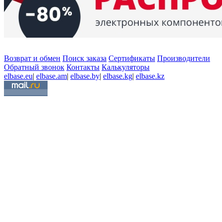
Возврат и обмен
Поиск заказа
Сертификаты
Производители
Обратный звонок
Контакты
Калькуляторы
elbase.eu
|
elbase.am
|
elbase.by
|
elbase.kg
|
elbase.kz