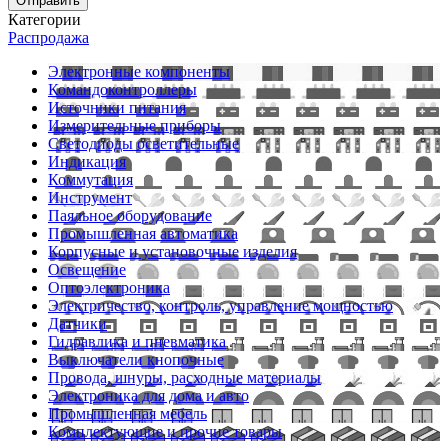
Отправить
Категории
Распродажа
Электронные компоненты
Командоконтроллеры
Источники питания
Измерительные приборы
Светодиоды осветительные
Индикация
Коммутация
Инструмент
Паяльное оборудование
Промышленная автоматика
Корпусные и установочные изделия
Освещение
Оптоэлектроника
Электричество, контроль, управление мощностью
Датчики
Гидравлика и пневматика
Выключатели кнопочные
Провода, шнуры, расходные материалы
Электроника для дома и авто
Промышленная мебель
Комплектующие и прочие товары