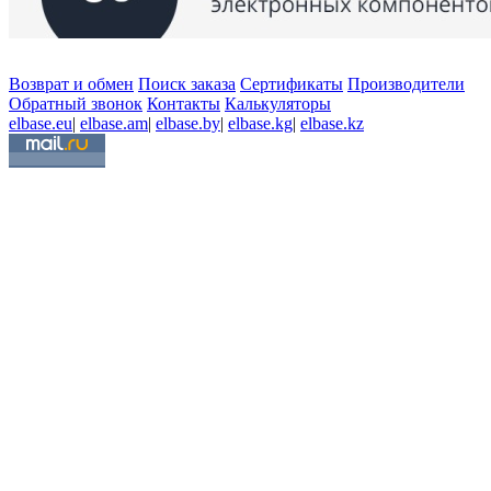
Возврат и обмен
Поиск заказа
Сертификаты
Производители
Обратный звонок
Контакты
Калькуляторы
elbase.eu
|
elbase.am
|
elbase.by
|
elbase.kg
|
elbase.kz