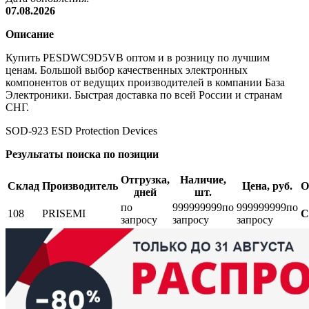
07.08.2026
Описание
Купить PESDWC9D5VB оптом и в розницу по лучшим
ценам. Большой выбор качественных электронных
компонентов от ведущих производителей в компании База
Электроники. Быстрая доставка по всей России и странам
СНГ.
SOD-923 ESD Protection Devices
Результаты поиска по позиции
Отгрузка,
Наличие,
Склад
Производитель
Цена, руб.
О
дней
шт.
по
999999999
по
999999999
по
108
PRISEMI
С
запросу
запросу
запросу