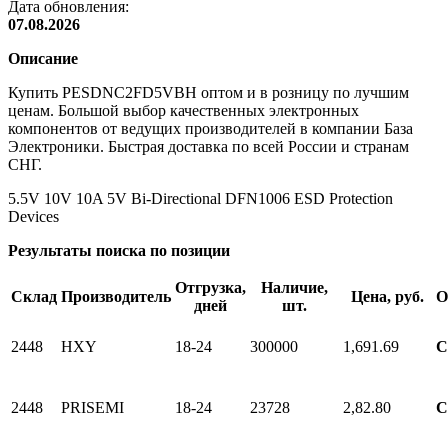
Дата обновления:
07.08.2026
Описание
Купить PESDNC2FD5VBH оптом и в розницу по лучшим
ценам. Большой выбор качественных электронных
компонентов от ведущих производителей в компании База
Электроники. Быстрая доставка по всей России и странам
СНГ.
5.5V 10V 10A 5V Bi-Directional DFN1006 ESD Protection
Devices
Результаты поиска по позиции
Отгрузка,
Наличие,
Склад
Производитель
Цена, руб.
О
дней
шт.
2448
HXY
18-24
300000
1,69
1.69
С
2448
PRISEMI
18-24
23728
2,8
2.80
С