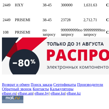
2449
HXY
38-45
300000
1,63
1.63
С
2449
PRISEMI
38-45
23728
2,71
2.71
С
по
999999999
по
999999999
по
108
PRISEMI
С
запросу
запросу
запросу
Возврат и обмен
Поиск заказа
Сертификаты
Производители
Обратный звонок
Контакты
Калькуляторы
elbase.eu
|
elbase.am
|
elbase.by
|
elbase.kg
|
elbase.kz