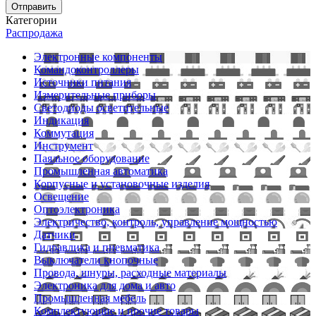
Отправить
Категории
Распродажа
Электронные компоненты
Командоконтроллеры
Источники питания
Измерительные приборы
Светодиоды осветительные
Индикация
Коммутация
Инструмент
Паяльное оборудование
Промышленная автоматика
Корпусные и установочные изделия
Освещение
Оптоэлектроника
Электричество, контроль, управление мощностью
Датчики
Гидравлика и пневматика
Выключатели кнопочные
Провода, шнуры, расходные материалы
Электроника для дома и авто
Промышленная мебель
Комплектующие и прочие товары