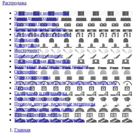
Распродажа
Электронные компоненты
Командоконтроллеры
Источники питания
Измерительные приборы
Светодиоды осветительные
Индикация
Коммутация
Инструмент
Паяльное оборудование
Промышленная автоматика
Корпусные и установочные изделия
Освещение
Оптоэлектроника
Электричество, контроль, управление мощностью
Датчики
Гидравлика и пневматика
Выключатели кнопочные
Провода, шнуры, расходные материалы
Электроника для дома и авто
Промышленная мебель
Комплектующие и прочие товары
Главная