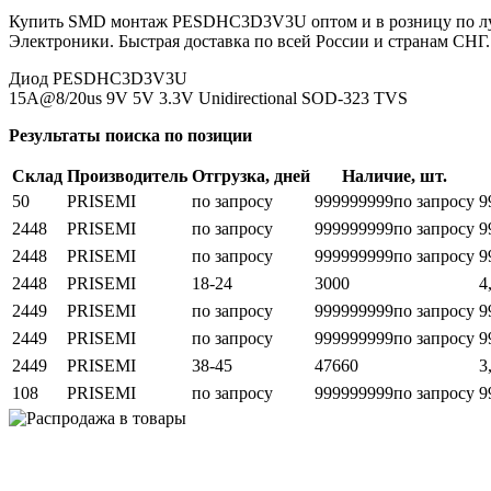
Купить SMD монтаж PESDHC3D3V3U оптом и в розницу по луч
Электроники. Быстрая доставка по всей России и странам СНГ.
Диод PESDHC3D3V3U
15A@8/20us 9V 5V 3.3V Unidirectional SOD-323 TVS
Результаты поиска по позиции
Склад
Производитель
Отгрузка, дней
Наличие, шт.
50
PRISEMI
по запросу
999999999
по запросу
9
2448
PRISEMI
по запросу
999999999
по запросу
9
2448
PRISEMI
по запросу
999999999
по запросу
9
2448
PRISEMI
18-24
3000
4
2449
PRISEMI
по запросу
999999999
по запросу
9
2449
PRISEMI
по запросу
999999999
по запросу
9
2449
PRISEMI
38-45
47660
3
108
PRISEMI
по запросу
999999999
по запросу
9
Возврат и обмен
Поиск заказа
Сертификаты
Производители
Об
elbase.eu
|
elbase.am
|
elbase.by
|
elbase.kg
|
elbase.kz