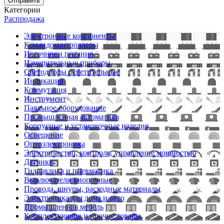
Отправить
Категории
Распродажа
Электронные компоненты
Командоконтроллеры
Источники питания
Измерительные приборы
Светодиоды осветительные
Индикация
Коммутация
Инструмент
Паяльное оборудование
Промышленная автоматика
Корпусные и установочные изделия
Освещение
Оптоэлектроника
Электричество, контроль, управление мощностью
Датчики
Гидравлика и пневматика
Выключатели кнопочные
Провода, шнуры, расходные материалы
Электроника для дома и авто
Промышленная мебель
Комплектующие и прочие товары