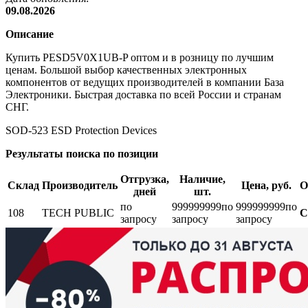
09.08.2026
Описание
Купить PESD5V0X1UB-P оптом и в розницу по лучшим
ценам. Большой выбор качественных электронных
компонентов от ведущих производителей в компании База
Электроники. Быстрая доставка по всей России и странам
СНГ.
SOD-523 ESD Protection Devices
Результаты поиска по позиции
Отгрузка,
Наличие,
Склад
Производитель
Цена, руб.
О
дней
шт.
по
999999999
по
999999999
по
108
TECH PUBLIC
С
запросу
запросу
запросу