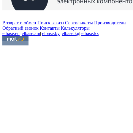
Возврат и обмен
Поиск заказа
Сертификаты
Производители
Обратный звонок
Контакты
Калькуляторы
elbase.eu
|
elbase.am
|
elbase.by
|
elbase.kg
|
elbase.kz