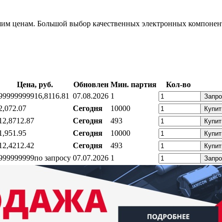
 ценам. Большой выбор качественных электронных компоненто
Цена, руб.
Обновлен
Мин. партия
Кол-во
999999999
16,81
16.81
07.08.2026
1
Запро
2,07
2.07
Сегодня
10000
Купит
12,87
12.87
Сегодня
493
Купит
1,95
1.95
Сегодня
10000
Купит
12,42
12.42
Сегодня
493
Купит
999999999
по запросу
07.07.2026
1
Запро