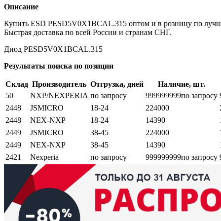
Описание
Купить ESD PESD5V0X1BCAL.315 оптом и в розницу по лучшим
Быстрая доставка по всей России и странам СНГ.
Диод PESD5V0X1BCAL.315
Результаты поиска по позиции
Склад
Производитель
Отгрузка, дней
Наличие, шт.
50
NXP/NEXPERIA
по запросу
999999999
по запросу
2448
JSMICRO
18-24
224000
2448
NEX-NXP
18-24
14390
2449
JSMICRO
38-45
224000
2449
NEX-NXP
38-45
14390
2421
Nexperia
по запросу
999999999
по запросу