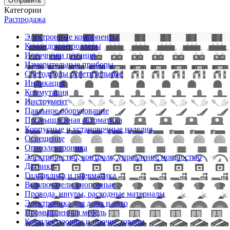
Отправить
Категории
Распродажа
Электронные компоненты
Командоконтроллеры
Источники питания
Измерительные приборы
Светодиоды осветительные
Индикация
Коммутация
Инструмент
Паяльное оборудование
Промышленная автоматика
Корпусные и установочные изделия
Освещение
Оптоэлектроника
Электричество, контроль, управление мощностью
Датчики
Гидравлика и пневматика
Выключатели кнопочные
Провода, шнуры, расходные материалы
Электроника для дома и авто
Промышленная мебель
Комплектующие и прочие товары