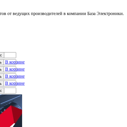
в от ведущих производителей в компании База Электроники.
с
В корзине
ь
В корзине
ь
В корзине
ь
В корзине
ь
с