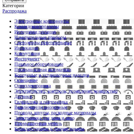
Категории
Распродажа
Электронные компоненты
Командоконтроллеры
Источники питания
Измерительные приборы
Светодиоды осветительные
Индикация
Коммутация
Инструмент
Паяльное оборудование
Промышленная автоматика
Корпусные и установочные изделия
Освещение
Оптоэлектроника
Электричество, контроль, управление мощностью
Датчики
Гидравлика и пневматика
Выключатели кнопочные
Провода, шнуры, расходные материалы
Электроника для дома и авто
Промышленная мебель
Комплектующие и прочие товары