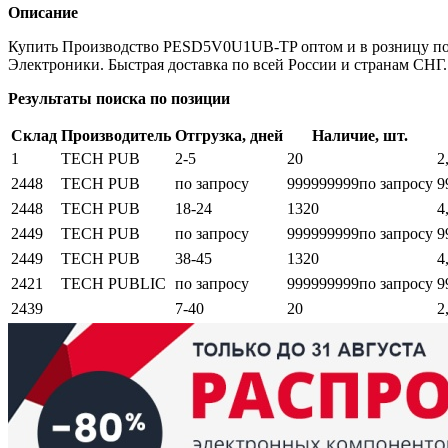
Описание
Купить Производство PESD5V0U1UB-TP оптом и в розницу по 
Электроники. Быстрая доставка по всей России и странам СНГ.
Результаты поиска по позиции
Склад
Производитель
Отгрузка, дней
Наличие, шт.
1
TECH PUB
2-5
20
2
2448
TECH PUB
по запросу
999999999
по запросу
9
2448
TECH PUB
18-24
1320
4
2449
TECH PUB
по запросу
999999999
по запросу
9
2449
TECH PUB
38-45
1320
4
2421
TECH PUBLIC
по запросу
999999999
по запросу
9
2439
7-40
20
2