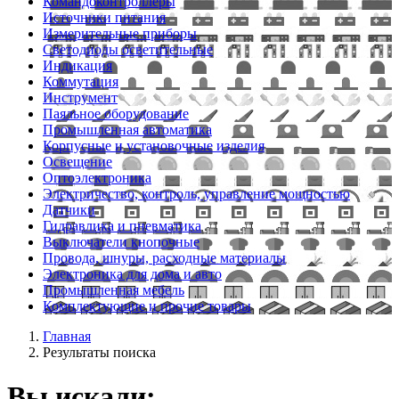
Командоконтроллеры
Источники питания
Измерительные приборы
Светодиоды осветительные
Индикация
Коммутация
Инструмент
Паяльное оборудование
Промышленная автоматика
Корпусные и установочные изделия
Освещение
Оптоэлектроника
Электричество, контроль, управление мощностью
Датчики
Гидравлика и пневматика
Выключатели кнопочные
Провода, шнуры, расходные материалы
Электроника для дома и авто
Промышленная мебель
Комплектующие и прочие товары
Главная
Результаты поиска
Вы искали: