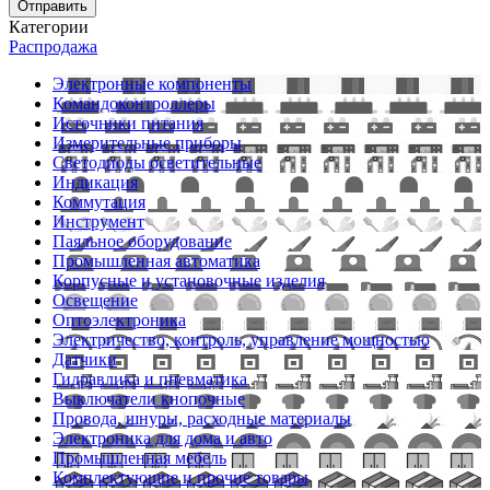
Отправить
Категории
Распродажа
Электронные компоненты
Командоконтроллеры
Источники питания
Измерительные приборы
Светодиоды осветительные
Индикация
Коммутация
Инструмент
Паяльное оборудование
Промышленная автоматика
Корпусные и установочные изделия
Освещение
Оптоэлектроника
Электричество, контроль, управление мощностью
Датчики
Гидравлика и пневматика
Выключатели кнопочные
Провода, шнуры, расходные материалы
Электроника для дома и авто
Промышленная мебель
Комплектующие и прочие товары