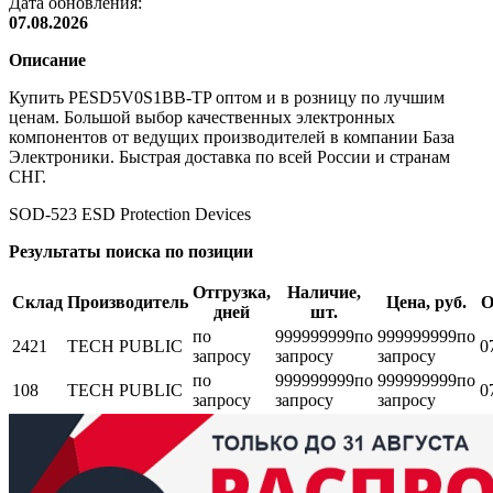
Дата обновления:
07.08.2026
Описание
Купить PESD5V0S1BB-TP оптом и в розницу по лучшим
ценам. Большой выбор качественных электронных
компонентов от ведущих производителей в компании База
Электроники. Быстрая доставка по всей России и странам
СНГ.
SOD-523 ESD Protection Devices
Результаты поиска по позиции
Отгрузка,
Наличие,
Склад
Производитель
Цена, руб.
О
дней
шт.
по
999999999
по
999999999
по
2421
TECH PUBLIC
0
запросу
запросу
запросу
по
999999999
по
999999999
по
108
TECH PUBLIC
0
запросу
запросу
запросу