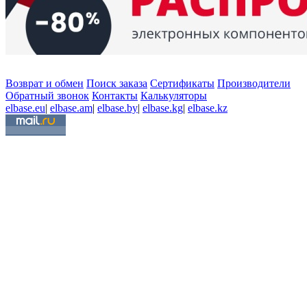
Возврат и обмен
Поиск заказа
Сертификаты
Производители
Обратный звонок
Контакты
Калькуляторы
elbase.eu
|
elbase.am
|
elbase.by
|
elbase.kg
|
elbase.kz