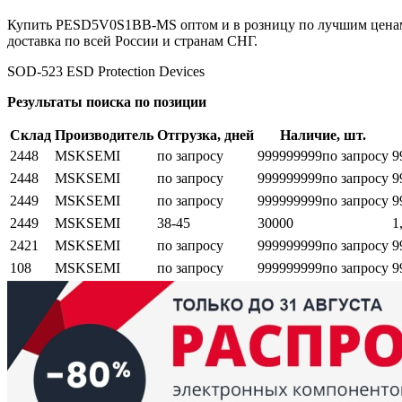
Купить PESD5V0S1BB-MS оптом и в розницу по лучшим ценам.
доставка по всей России и странам СНГ.
SOD-523 ESD Protection Devices
Результаты поиска по позиции
Склад
Производитель
Отгрузка, дней
Наличие, шт.
2448
MSKSEMI
по запросу
999999999
по запросу
9
2448
MSKSEMI
по запросу
999999999
по запросу
9
2449
MSKSEMI
по запросу
999999999
по запросу
9
2449
MSKSEMI
38-45
30000
1
2421
MSKSEMI
по запросу
999999999
по запросу
9
108
MSKSEMI
по запросу
999999999
по запросу
9