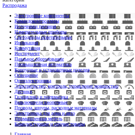
Распродажа
Электронные компоненты
Командоконтроллеры
Источники питания
Измерительные приборы
Светодиоды осветительные
Индикация
Коммутация
Инструмент
Паяльное оборудование
Промышленная автоматика
Корпусные и установочные изделия
Освещение
Оптоэлектроника
Электричество, контроль, управление мощностью
Датчики
Гидравлика и пневматика
Выключатели кнопочные
Провода, шнуры, расходные материалы
Электроника для дома и авто
Промышленная мебель
Комплектующие и прочие товары
Главная