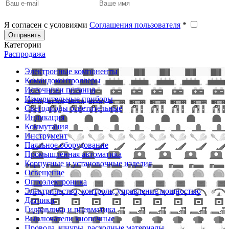
Я согласен с условиями
Соглашения пользователя
*
Отправить
Категории
Распродажа
Электронные компоненты
Командоконтроллеры
Источники питания
Измерительные приборы
Светодиоды осветительные
Индикация
Коммутация
Инструмент
Паяльное оборудование
Промышленная автоматика
Корпусные и установочные изделия
Освещение
Оптоэлектроника
Электричество, контроль, управление мощностью
Датчики
Гидравлика и пневматика
Выключатели кнопочные
Провода, шнуры, расходные материалы