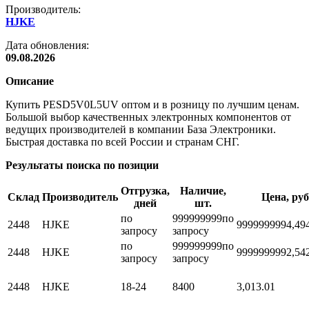
Производитель:
HJKE
Дата обновления:
09.08.2026
Описание
Купить PESD5V0L5UV оптом и в розницу по лучшим ценам.
Большой выбор качественных электронных компонентов от
ведущих производителей в компании База Электроники.
Быстрая доставка по всей России и странам СНГ.
Результаты поиска по позиции
Отгрузка,
Наличие,
Склад
Производитель
Цена, руб
дней
шт.
по
999999999
по
2448
HJKE
999999999
4,49
запросу
запросу
по
999999999
по
2448
HJKE
999999999
2,54
запросу
запросу
2448
HJKE
18-24
8400
3,01
3.01