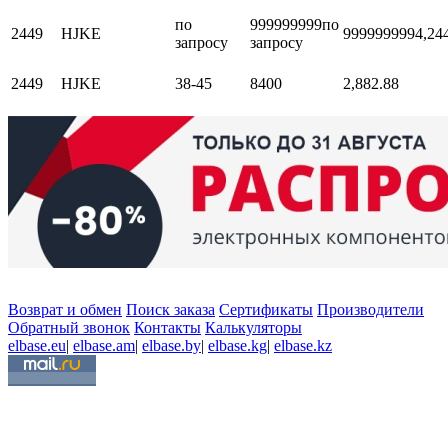
по
999999999
по
2449
HJKE
999999999
4,24
запросу
запросу
2449
HJKE
38-45
8400
2,88
2.88
Возврат и обмен
Поиск заказа
Сертификаты
Производители
Обратный звонок
Контакты
Калькуляторы
elbase.eu
|
elbase.am
|
elbase.by
|
elbase.kg
|
elbase.kz