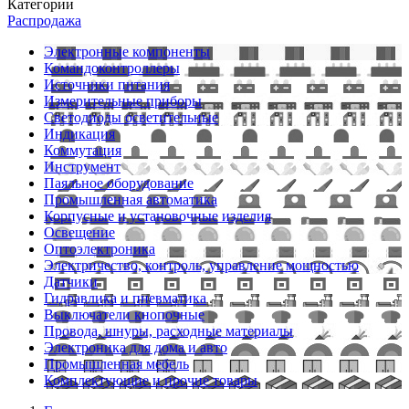
Категории
Распродажа
Электронные компоненты
Командоконтроллеры
Источники питания
Измерительные приборы
Светодиоды осветительные
Индикация
Коммутация
Инструмент
Паяльное оборудование
Промышленная автоматика
Корпусные и установочные изделия
Освещение
Оптоэлектроника
Электричество, контроль, управление мощностью
Датчики
Гидравлика и пневматика
Выключатели кнопочные
Провода, шнуры, расходные материалы
Электроника для дома и авто
Промышленная мебель
Комплектующие и прочие товары