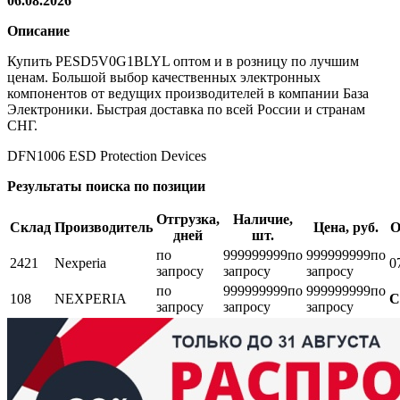
06.08.2026
Описание
Купить PESD5V0G1BLYL оптом и в розницу по лучшим
ценам. Большой выбор качественных электронных
компонентов от ведущих производителей в компании База
Электроники. Быстрая доставка по всей России и странам
СНГ.
DFN1006 ESD Protection Devices
Результаты поиска по позиции
Отгрузка,
Наличие,
Склад
Производитель
Цена, руб.
О
дней
шт.
по
999999999
по
999999999
по
2421
Nexperia
0
запросу
запросу
запросу
по
999999999
по
999999999
по
108
NEXPERIA
С
запросу
запросу
запросу