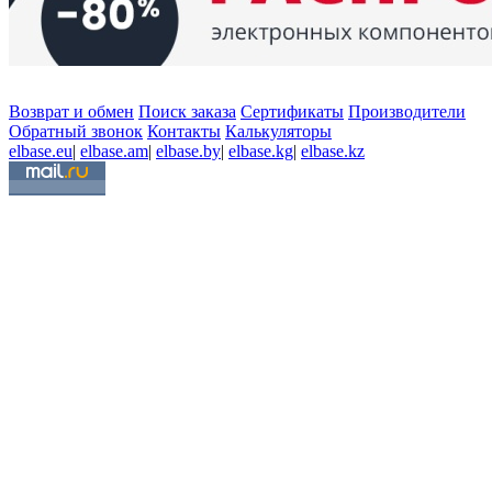
Возврат и обмен
Поиск заказа
Сертификаты
Производители
Обратный звонок
Контакты
Калькуляторы
elbase.eu
|
elbase.am
|
elbase.by
|
elbase.kg
|
elbase.kz