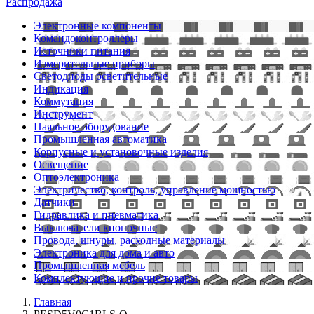
Распродажа
Электронные компоненты
Командоконтроллеры
Источники питания
Измерительные приборы
Светодиоды осветительные
Индикация
Коммутация
Инструмент
Паяльное оборудование
Промышленная автоматика
Корпусные и установочные изделия
Освещение
Оптоэлектроника
Электричество, контроль, управление мощностью
Датчики
Гидравлика и пневматика
Выключатели кнопочные
Провода, шнуры, расходные материалы
Электроника для дома и авто
Промышленная мебель
Комплектующие и прочие товары
Главная