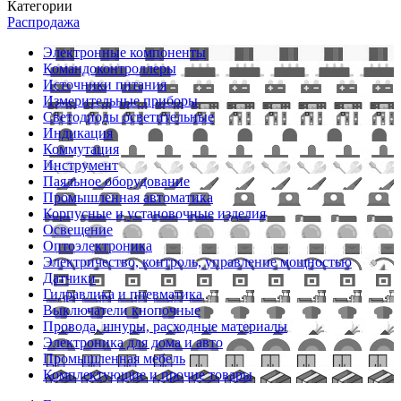
Категории
Распродажа
Электронные компоненты
Командоконтроллеры
Источники питания
Измерительные приборы
Светодиоды осветительные
Индикация
Коммутация
Инструмент
Паяльное оборудование
Промышленная автоматика
Корпусные и установочные изделия
Освещение
Оптоэлектроника
Электричество, контроль, управление мощностью
Датчики
Гидравлика и пневматика
Выключатели кнопочные
Провода, шнуры, расходные материалы
Электроника для дома и авто
Промышленная мебель
Комплектующие и прочие товары