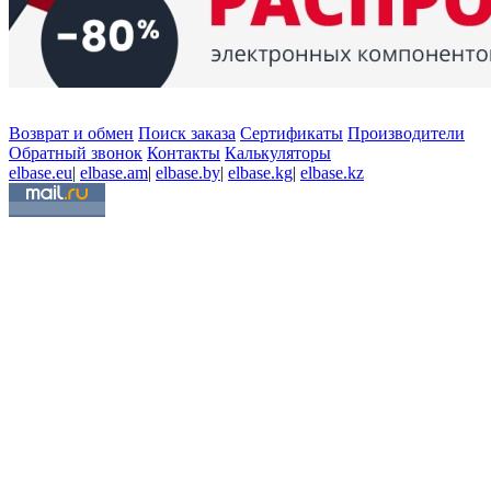
Возврат и обмен
Поиск заказа
Сертификаты
Производители
Обратный звонок
Контакты
Калькуляторы
elbase.eu
|
elbase.am
|
elbase.by
|
elbase.kg
|
elbase.kz