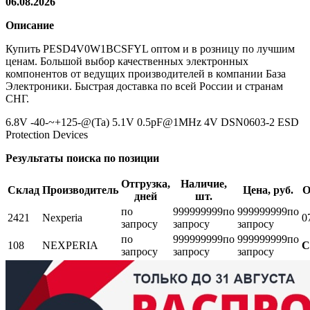
06.08.2026
Описание
Купить PESD4V0W1BCSFYL оптом и в розницу по лучшим
ценам. Большой выбор качественных электронных
компонентов от ведущих производителей в компании База
Электроники. Быстрая доставка по всей России и странам
СНГ.
6.8V -40-~+125-@(Ta) 5.1V 0.5pF@1MHz 4V DSN0603-2 ESD
Protection Devices
Результаты поиска по позиции
Отгрузка,
Наличие,
Склад
Производитель
Цена, руб.
О
дней
шт.
по
999999999
по
999999999
по
2421
Nexperia
0
запросу
запросу
запросу
по
999999999
по
999999999
по
108
NEXPERIA
С
запросу
запросу
запросу