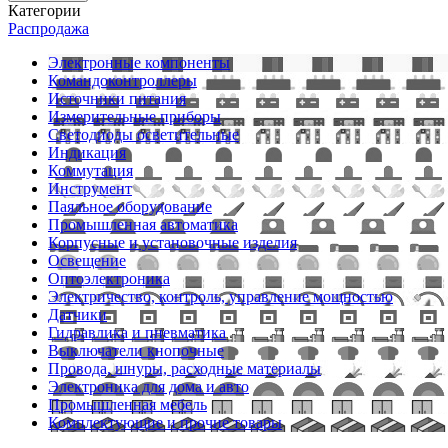
Категории
Распродажа
Электронные компоненты
Командоконтроллеры
Источники питания
Измерительные приборы
Светодиоды осветительные
Индикация
Коммутация
Инструмент
Паяльное оборудование
Промышленная автоматика
Корпусные и установочные изделия
Освещение
Оптоэлектроника
Электричество, контроль, управление мощностью
Датчики
Гидравлика и пневматика
Выключатели кнопочные
Провода, шнуры, расходные материалы
Электроника для дома и авто
Промышленная мебель
Комплектующие и прочие товары