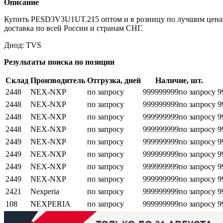
Описание
Купить PESD3V3U1UT.215 оптом и в розницу по лучшим ценам
доставка по всей России и странам СНГ.
Диод: TVS
Результаты поиска по позиции
Склад
Производитель
Отгрузка, дней
Наличие, шт.
2448
NEX-NXP
по запросу
999999999
по запросу
9
2448
NEX-NXP
по запросу
999999999
по запросу
9
2448
NEX-NXP
по запросу
999999999
по запросу
9
2448
NEX-NXP
по запросу
999999999
по запросу
9
2449
NEX-NXP
по запросу
999999999
по запросу
9
2449
NEX-NXP
по запросу
999999999
по запросу
9
2449
NEX-NXP
по запросу
999999999
по запросу
9
2449
NEX-NXP
по запросу
999999999
по запросу
9
2421
Nexperia
по запросу
999999999
по запросу
9
108
NEXPERIA
по запросу
999999999
по запросу
9