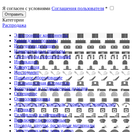
Я согласен с условиями
Соглашения пользователя
*
Отправить
Категории
Распродажа
Электронные компоненты
Командоконтроллеры
Источники питания
Измерительные приборы
Светодиоды осветительные
Индикация
Коммутация
Инструмент
Паяльное оборудование
Промышленная автоматика
Корпусные и установочные изделия
Освещение
Оптоэлектроника
Электричество, контроль, управление мощностью
Датчики
Гидравлика и пневматика
Выключатели кнопочные
Провода, шнуры, расходные материалы
Электроника для дома и авто