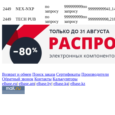
по
999999999
по
2449
NEX-NXP
999999999
41,1
запросу
запросу
по
999999999
по
2449
TECH PUB
999999999
8,21
запросу
запросу
Возврат и обмен
Поиск заказа
Сертификаты
Производители
Обратный звонок
Контакты
Калькуляторы
elbase.eu
|
elbase.am
|
elbase.by
|
elbase.kg
|
elbase.kz