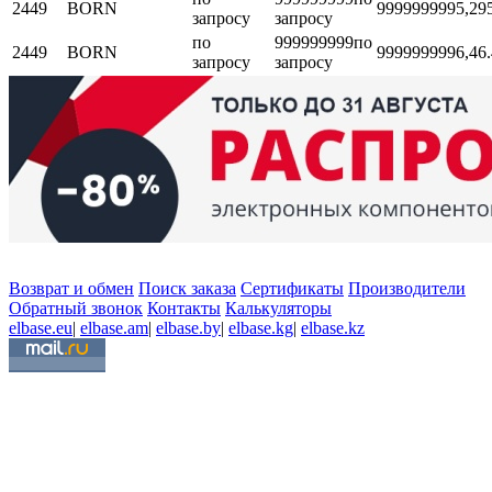
2449
BORN
999999999
5,29
запросу
запросу
по
999999999
по
2449
BORN
999999999
6,4
6
запросу
запросу
Возврат и обмен
Поиск заказа
Сертификаты
Производители
Обратный звонок
Контакты
Калькуляторы
elbase.eu
|
elbase.am
|
elbase.by
|
elbase.kg
|
elbase.kz