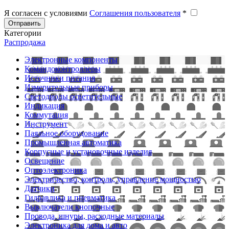
Я согласен с условиями
Соглашения пользователя
*
Отправить
Категории
Распродажа
Электронные компоненты
Командоконтроллеры
Источники питания
Измерительные приборы
Светодиоды осветительные
Индикация
Коммутация
Инструмент
Паяльное оборудование
Промышленная автоматика
Корпусные и установочные изделия
Освещение
Оптоэлектроника
Электричество, контроль, управление мощностью
Датчики
Гидравлика и пневматика
Выключатели кнопочные
Провода, шнуры, расходные материалы
Электроника для дома и авто