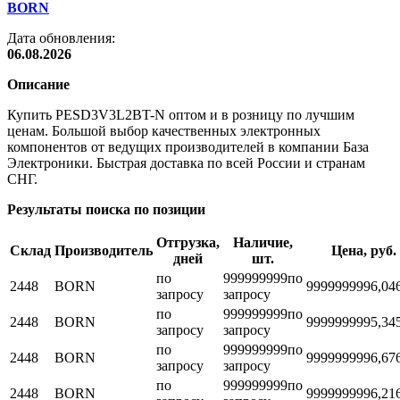
BORN
Дата обновления:
06.08.2026
Описание
Купить PESD3V3L2BT-N оптом и в розницу по лучшим
ценам. Большой выбор качественных электронных
компонентов от ведущих производителей в компании База
Электроники. Быстрая доставка по всей России и странам
СНГ.
Результаты поиска по позиции
Отгрузка,
Наличие,
Склад
Производитель
Цена, руб.
дней
шт.
по
999999999
по
2448
BORN
999999999
6,04
запросу
запросу
по
999999999
по
2448
BORN
999999999
5,34
запросу
запросу
по
999999999
по
2448
BORN
999999999
6,67
запросу
запросу
по
999999999
по
2448
BORN
999999999
6,21