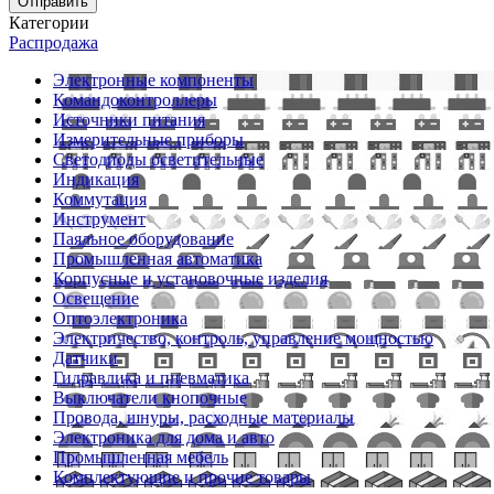
Отправить
Категории
Распродажа
Электронные компоненты
Командоконтроллеры
Источники питания
Измерительные приборы
Светодиоды осветительные
Индикация
Коммутация
Инструмент
Паяльное оборудование
Промышленная автоматика
Корпусные и установочные изделия
Освещение
Оптоэлектроника
Электричество, контроль, управление мощностью
Датчики
Гидравлика и пневматика
Выключатели кнопочные
Провода, шнуры, расходные материалы
Электроника для дома и авто
Промышленная мебель
Комплектующие и прочие товары