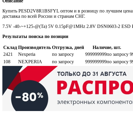
Описание
Купить PESD2V8R1BSFYL оптом и в розницу по лучшим ценам.
доставка по всей России и странам СНГ.
7.5V -40-~+125-@(Ta) 5V 0.15pF@1MHz 2.8V DSN0603-2 ESD P
Результаты поиска по позиции
Склад
Производитель
Отгрузка, дней
Наличие, шт.
2421
Nexperia
по запросу
999999999
по запросу
9
108
NEXPERIA
по запросу
999999999
по запросу
9
Возврат и обмен
Поиск заказа
Сертификаты
Производители
Об
elbase.eu
|
elbase.am
|
elbase.by
|
elbase.kg
|
elbase.kz