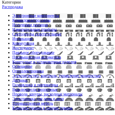
Категории
Распродажа
Электронные компоненты
Командоконтроллеры
Источники питания
Измерительные приборы
Светодиоды осветительные
Индикация
Коммутация
Инструмент
Паяльное оборудование
Промышленная автоматика
Корпусные и установочные изделия
Освещение
Оптоэлектроника
Электричество, контроль, управление мощностью
Датчики
Гидравлика и пневматика
Выключатели кнопочные
Провода, шнуры, расходные материалы
Электроника для дома и авто
Промышленная мебель
Комплектующие и прочие товары