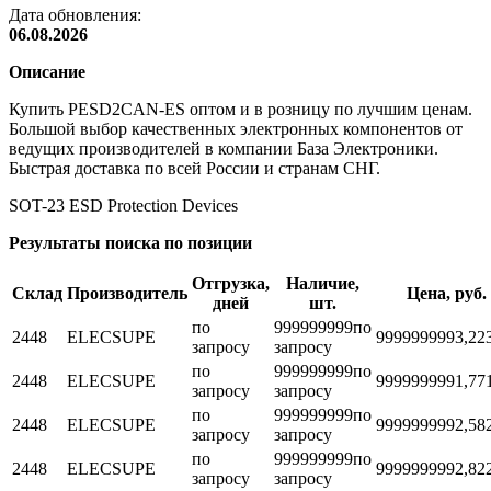
Дата обновления:
06.08.2026
Описание
Купить PESD2CAN-ES оптом и в розницу по лучшим ценам.
Большой выбор качественных электронных компонентов от
ведущих производителей в компании База Электроники.
Быстрая доставка по всей России и странам СНГ.
SOT-23 ESD Protection Devices
Результаты поиска по позиции
Отгрузка,
Наличие,
Склад
Производитель
Цена, руб.
дней
шт.
по
999999999
по
2448
ELECSUPE
999999999
3,22
запросу
запросу
по
999999999
по
2448
ELECSUPE
999999999
1,77
запросу
запросу
по
999999999
по
2448
ELECSUPE
999999999
2,58
запросу
запросу
по
999999999
по
2448
ELECSUPE
999999999
2,82
запросу
запросу