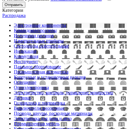
Отправить
Категории
Распродажа
Электронные компоненты
Командоконтроллеры
Источники питания
Измерительные приборы
Светодиоды осветительные
Индикация
Коммутация
Инструмент
Паяльное оборудование
Промышленная автоматика
Корпусные и установочные изделия
Освещение
Оптоэлектроника
Электричество, контроль, управление мощностью
Датчики
Гидравлика и пневматика
Выключатели кнопочные
Провода, шнуры, расходные материалы
Электроника для дома и авто
Промышленная мебель
Комплектующие и прочие товары