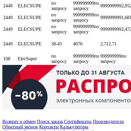
по
999999999
по
2449
ELECSUPE
999999999
2,95
запросу
запросу
по
999999999
по
2449
ELECSUPE
999999999
1,68
запросу
запросу
по
999999999
по
2449
ELECSUPE
999999999
2,47
запросу
запросу
2449
ELECSUPE
38-45
4076
2,71
2.71
по
999999999
по
999999999
по
108
ElecSuper
запросу
запросу
запросу
Возврат и обмен
Поиск заказа
Сертификаты
Производители
Обратный звонок
Контакты
Калькуляторы