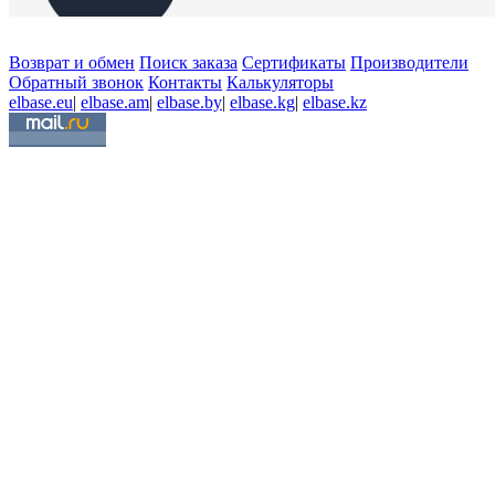
Возврат и обмен
Поиск заказа
Сертификаты
Производители
Обратный звонок
Контакты
Калькуляторы
elbase.eu
|
elbase.am
|
elbase.by
|
elbase.kg
|
elbase.kz