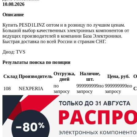
10.08.2026
Описание
Купить PESD1LINZ оптом и в розницу по лучшим ценам.
Большой выбор качественных электронных компонентов от
ведущих производителей в компании База Электроники.
Быстрая доставка по всей России и странам СНГ.
Диод: TVS
Результаты поиска по позиции
Отгрузка,
Наличие,
Склад
Производитель
Цена, руб.
О
дней
шт.
по
999999999
по
999999999
по
108
NEXPERIA
С
запросу
запросу
запросу