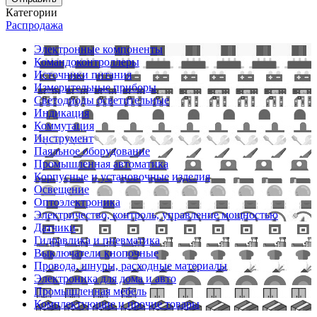
Категории
Распродажа
Электронные компоненты
Командоконтроллеры
Источники питания
Измерительные приборы
Светодиоды осветительные
Индикация
Коммутация
Инструмент
Паяльное оборудование
Промышленная автоматика
Корпусные и установочные изделия
Освещение
Оптоэлектроника
Электричество, контроль, управление мощностью
Датчики
Гидравлика и пневматика
Выключатели кнопочные
Провода, шнуры, расходные материалы
Электроника для дома и авто
Промышленная мебель
Комплектующие и прочие товары