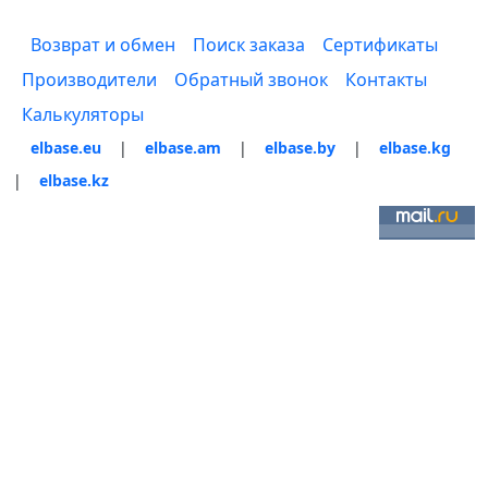
Возврат и обмен
Поиск заказа
Сертификаты
Производители
Обратный звонок
Контакты
Калькуляторы
elbase.eu
|
elbase.am
|
elbase.by
|
elbase.kg
|
elbase.kz