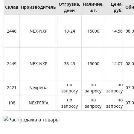
Отгрузка,
Наличие,
Цена,
Склад
Производитель
Обн
дней
шт.
руб.
14,56
2448
NEX-NXP
18-24
15000
14.56
08.
14,07
2449
NEX-NXP
38-45
15000
14.07
08.
999999999
9999999
по
по
по
2421
Nexperia
07.
запросу
запросу
запросу
999999999
9999999
по
по
по
108
NEXPERIA
07.
запросу
запросу
запросу