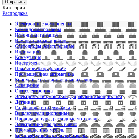
Отправить
Категории
Распродажа
Электронные компоненты
Командоконтроллеры
Источники питания
Измерительные приборы
Светодиоды осветительные
Индикация
Коммутация
Инструмент
Паяльное оборудование
Промышленная автоматика
Корпусные и установочные изделия
Освещение
Оптоэлектроника
Электричество, контроль, управление мощностью
Датчики
Гидравлика и пневматика
Выключатели кнопочные
Провода, шнуры, расходные материалы
Электроника для дома и авто
Промышленная мебель
Комплектующие и прочие товары