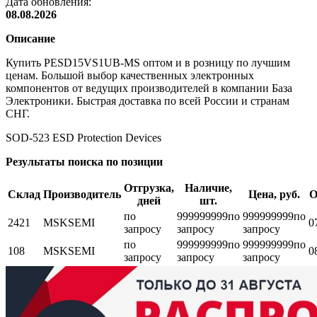
Дата обновления:
08.08.2026
Описание
Купить PESD15VS1UB-MS оптом и в розницу по лучшим
ценам. Большой выбор качественных электронных
компонентов от ведущих производителей в компании База
Электроники. Быстрая доставка по всей России и странам
СНГ.
SOD-523 ESD Protection Devices
Результаты поиска по позиции
Отгрузка,
Наличие,
Склад
Производитель
Цена, руб.
О
дней
шт.
по
999999999
по
999999999
по
2421
MSKSEMI
0
запросу
запросу
запросу
по
999999999
по
999999999
по
108
MSKSEMI
0
запросу
запросу
запросу