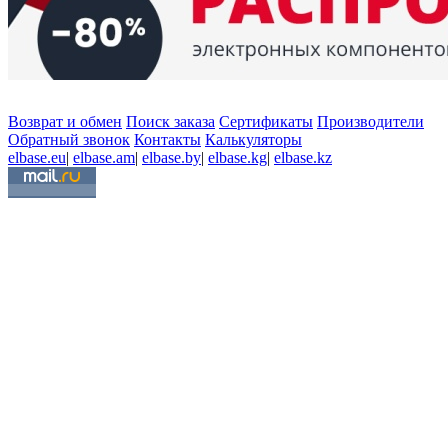
Возврат и обмен
Поиск заказа
Сертификаты
Производители
Обратный звонок
Контакты
Калькуляторы
elbase.eu
|
elbase.am
|
elbase.by
|
elbase.kg
|
elbase.kz