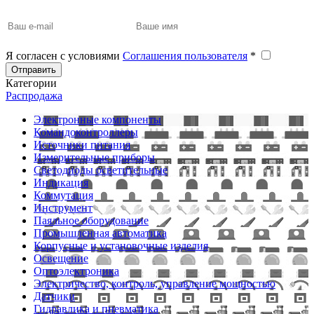
Я согласен с условиями
Соглашения пользователя
*
Отправить
Категории
Распродажа
Электронные компоненты
Командоконтроллеры
Источники питания
Измерительные приборы
Светодиоды осветительные
Индикация
Коммутация
Инструмент
Паяльное оборудование
Промышленная автоматика
Корпусные и установочные изделия
Освещение
Оптоэлектроника
Электричество, контроль, управление мощностью
Датчики
Гидравлика и пневматика