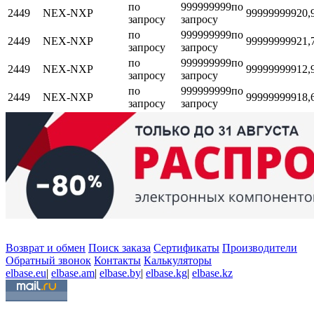
по
999999999
по
2449
NEX-NXP
999999999
20,
запросу
запросу
по
999999999
по
2449
NEX-NXP
999999999
21,
запросу
запросу
по
999999999
по
2449
NEX-NXP
999999999
12,
запросу
запросу
по
999999999
по
2449
NEX-NXP
999999999
18,
запросу
запросу
Возврат и обмен
Поиск заказа
Сертификаты
Производители
Обратный звонок
Контакты
Калькуляторы
elbase.eu
|
elbase.am
|
elbase.by
|
elbase.kg
|
elbase.kz