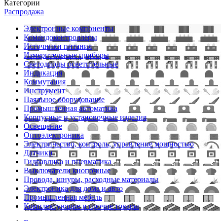
Категории
Распродажа
Электронные компоненты
Командоконтроллеры
Источники питания
Измерительные приборы
Светодиоды осветительные
Индикация
Коммутация
Инструмент
Паяльное оборудование
Промышленная автоматика
Корпусные и установочные изделия
Освещение
Оптоэлектроника
Электричество, контроль, управление мощностью
Датчики
Гидравлика и пневматика
Выключатели кнопочные
Провода, шнуры, расходные материалы
Электроника для дома и авто
Промышленная мебель
Комплектующие и прочие товары