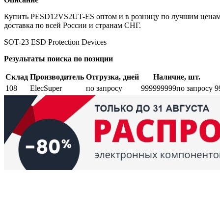
Купить PESD12VS2UT-ES оптом и в розницу по лучшим ценам.
доставка по всей России и странам СНГ.
SOT-23 ESD Protection Devices
Результаты поиска по позиции
Склад
Производитель
Отгрузка, дней
Наличие, шт.
108
ElecSuper
по запросу
999999999
по запросу
9
Возврат и обмен
Поиск заказа
Сертификаты
Производители
Об
elbase.eu
|
elbase.am
|
elbase.by
|
elbase.kg
|
elbase.kz