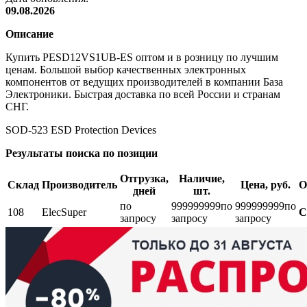
09.08.2026
Описание
Купить PESD12VS1UB-ES оптом и в розницу по лучшим
ценам. Большой выбор качественных электронных
компонентов от ведущих производителей в компании База
Электроники. Быстрая доставка по всей России и странам
СНГ.
SOD-523 ESD Protection Devices
Результаты поиска по позиции
Отгрузка,
Наличие,
Склад
Производитель
Цена, руб.
О
дней
шт.
по
999999999
по
999999999
по
108
ElecSuper
С
запросу
запросу
запросу