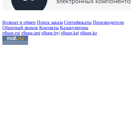
Возврат и обмен
Поиск заказа
Сертификаты
Производители
Обратный звонок
Контакты
Калькуляторы
elbase.eu
|
elbase.am
|
elbase.by
|
elbase.kg
|
elbase.kz