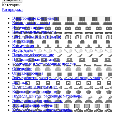
Отправить
Категории
Распродажа
Электронные компоненты
Командоконтроллеры
Источники питания
Измерительные приборы
Светодиоды осветительные
Индикация
Коммутация
Инструмент
Паяльное оборудование
Промышленная автоматика
Корпусные и установочные изделия
Освещение
Оптоэлектроника
Электричество, контроль, управление мощностью
Датчики
Гидравлика и пневматика
Выключатели кнопочные
Провода, шнуры, расходные материалы
Электроника для дома и авто
Промышленная мебель
Комплектующие и прочие товары