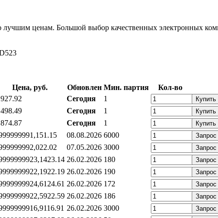
 лучшим ценам. Большой выбор качественных электронных комп
OD523
Цена, руб.
Обновлен
Мин. партия
Кол-во
,92
7.92
Сегодня
1
Купить
,49
8.49
Сегодня
1
Купить
,87
4.87
Сегодня
1
Купить
99999999
1,15
1.15
08.08.2026
6000
Запрос
99999999
2,02
2.02
07.05.2026
3000
Запрос
99999999
23,14
23.14
26.02.2026
180
Запрос
99999999
22,19
22.19
26.02.2026
190
Запрос
99999999
24,61
24.61
26.02.2026
172
Запрос
99999999
22,59
22.59
26.02.2026
186
Запрос
99999999
16,91
16.91
26.02.2026
3000
Запрос