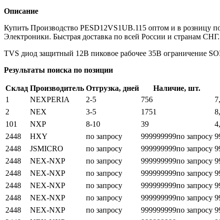
Описание
Купить Производство PESD12VS1UB.115 оптом и в розницу по
Электроники. Быстрая доставка по всей России и странам СНГ.
TVS диод защитный 12В пиковое рабочее 35В ограничение S
Результаты поиска по позиции
Склад
Производитель
Отгрузка, дней
Наличие, шт.
1
NEXPERIA
2-5
756
7
2
NEX
3-5
1751
8
101
NXP
8-10
39
4
2448
HXY
по запросу
999999999
по запросу
9
2448
JSMICRO
по запросу
999999999
по запросу
9
2448
NEX-NXP
по запросу
999999999
по запросу
9
2448
NEX-NXP
по запросу
999999999
по запросу
9
2448
NEX-NXP
по запросу
999999999
по запросу
9
2448
NEX-NXP
по запросу
999999999
по запросу
9
2448
NEX-NXP
по запросу
999999999
по запросу
9