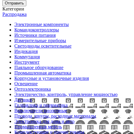
Отправить
Категории
Распродажа
Электронные компоненты
Командоконтроллеры
Источники питания
Измерительные приборы
Светодиоды осветительные
Индикация
Коммутация
Инструмент
Паяльное оборудование
Промышленная автоматика
Корпусные и установочные изделия
Освещение
Оптоэлектроника
Электричество, контроль, управление мощностью
Датчики
Гидравлика и пневматика
Выключатели кнопочные
Провода, шнуры, расходные материалы
Электроника для дома и авто
Промышленная мебель
Комплектующие и прочие товары