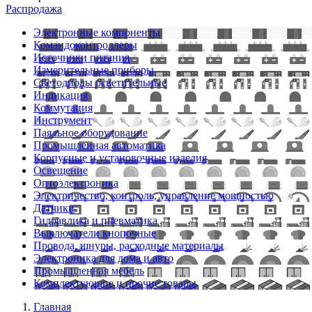
Распродажа
Электронные компоненты
Командоконтроллеры
Источники питания
Измерительные приборы
Светодиоды осветительные
Индикация
Коммутация
Инструмент
Паяльное оборудование
Промышленная автоматика
Корпусные и установочные изделия
Освещение
Оптоэлектроника
Электричество, контроль, управление мощностью
Датчики
Гидравлика и пневматика
Выключатели кнопочные
Провода, шнуры, расходные материалы
Электроника для дома и авто
Промышленная мебель
Комплектующие и прочие товары
Главная