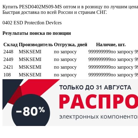
Купить PESD0402MS09-MS оптом и в розницу по лучшим ценам
Быстрая доставка по всей России и странам СНГ.
0402 ESD ProtectIon DevIces
Результаты поиска по позиции
Склад
Производитель
Отгрузка, дней
Наличие, шт.
2448
MSKSEMI
по запросу
999999999
по запросу
9
2449
MSKSEMI
по запросу
999999999
по запросу
9
2421
MSKSEMI
по запросу
999999999
по запросу
9
108
MSKSEMI
по запросу
999999999
по запросу
9