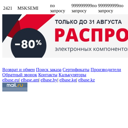
по
999999999
по
999999999
по
2421
MSKSEMI
запросу
запросу
запросу
Возврат и обмен
Поиск заказа
Сертификаты
Производители
Обратный звонок
Контакты
Калькуляторы
elbase.eu
|
elbase.am
|
elbase.by
|
elbase.kg
|
elbase.kz