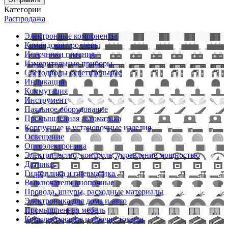
Категории
Распродажа
Электронные компоненты
Командоконтроллеры
Источники питания
Измерительные приборы
Светодиоды осветительные
Индикация
Коммутация
Инструмент
Паяльное оборудование
Промышленная автоматика
Корпусные и установочные изделия
Освещение
Оптоэлектроника
Электричество, контроль, управление мощностью
Датчики
Гидравлика и пневматика
Выключатели кнопочные
Провода, шнуры, расходные материалы
Электроника для дома и авто
Промышленная мебель
Комплектующие и прочие товары