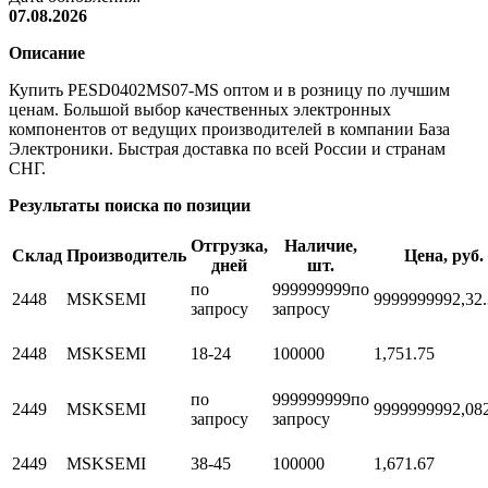
07.08.2026
Описание
Купить PESD0402MS07-MS оптом и в розницу по лучшим
ценам. Большой выбор качественных электронных
компонентов от ведущих производителей в компании База
Электроники. Быстрая доставка по всей России и странам
СНГ.
Результаты поиска по позиции
Отгрузка,
Наличие,
Склад
Производитель
Цена, руб.
дней
шт.
по
999999999
по
2448
MSKSEMI
999999999
2,3
2
запросу
запросу
2448
MSKSEMI
18-24
100000
1,75
1.75
по
999999999
по
2449
MSKSEMI
999999999
2,08
запросу
запросу
2449
MSKSEMI
38-45
100000
1,67
1.67