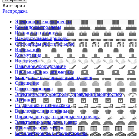
Категории
Распродажа
Электронные компоненты
Командоконтроллеры
Источники питания
Измерительные приборы
Светодиоды осветительные
Индикация
Коммутация
Инструмент
Паяльное оборудование
Промышленная автоматика
Корпусные и установочные изделия
Освещение
Оптоэлектроника
Электричество, контроль, управление мощностью
Датчики
Гидравлика и пневматика
Выключатели кнопочные
Провода, шнуры, расходные материалы
Электроника для дома и авто
Промышленная мебель
Комплектующие и прочие товары