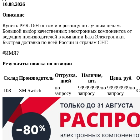
10.08.2026
Описание
Купить PER-16H оптом и в розницу по лучшим ценам.
Большой выбор качественных электронных компонентов от
ведущих производителей в компании База Электроники.
Быстрая доставка по всей России и странам СНГ.
#ИМЯ?
Результаты поиска по позиции
Отгрузка,
Наличие,
Склад
Производитель
Цена, руб.
О
дней
шт.
по
999999999
по
999999999
по
108
SM Switch
С
запросу
запросу
запросу