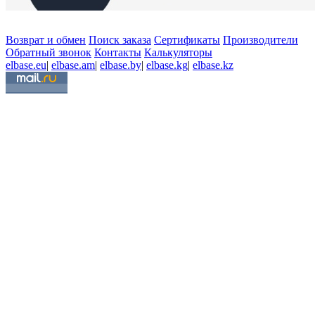
Возврат и обмен
Поиск заказа
Сертификаты
Производители
Обратный звонок
Контакты
Калькуляторы
elbase.eu
|
elbase.am
|
elbase.by
|
elbase.kg
|
elbase.kz