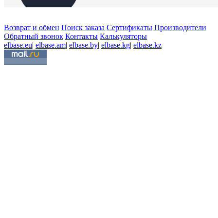
Возврат и обмен
Поиск заказа
Сертификаты
Производители
Обратный звонок
Контакты
Калькуляторы
elbase.eu
|
elbase.am
|
elbase.by
|
elbase.kg
|
elbase.kz