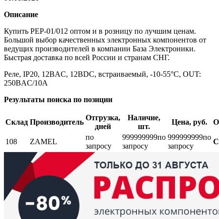
Описание
Купить PEP-01/012 оптом и в розницу по лучшим ценам.
Большой выбор качественных электронных компонентов от
ведущих производителей в компании База Электроники.
Быстрая доставка по всей России и странам СНГ.
Реле, IP20, 12ВAC, 12ВDC, встраиваемый, -10-55°C, OUT:
250ВAC/10А
Результаты поиска по позиции
Отгрузка,
Наличие,
Склад
Производитель
Цена, руб.
О
дней
шт.
по
999999999
по
999999999
по
108
ZAMEL
С
запросу
запросу
запросу