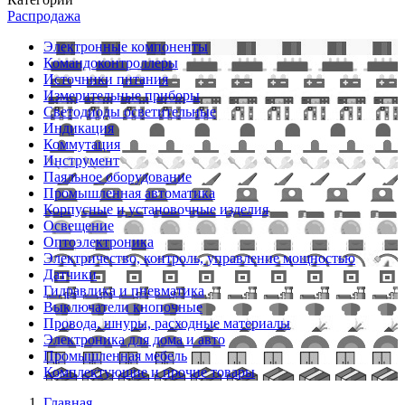
Распродажа
Электронные компоненты
Командоконтроллеры
Источники питания
Измерительные приборы
Светодиоды осветительные
Индикация
Коммутация
Инструмент
Паяльное оборудование
Промышленная автоматика
Корпусные и установочные изделия
Освещение
Оптоэлектроника
Электричество, контроль, управление мощностью
Датчики
Гидравлика и пневматика
Выключатели кнопочные
Провода, шнуры, расходные материалы
Электроника для дома и авто
Промышленная мебель
Комплектующие и прочие товары
Главная