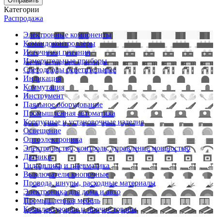
Отправить
Категории
Распродажа
Электронные компоненты
Командоконтроллеры
Источники питания
Измерительные приборы
Светодиоды осветительные
Индикация
Коммутация
Инструмент
Паяльное оборудование
Промышленная автоматика
Корпусные и установочные изделия
Освещение
Оптоэлектроника
Электричество, контроль, управление мощностью
Датчики
Гидравлика и пневматика
Выключатели кнопочные
Провода, шнуры, расходные материалы
Электроника для дома и авто
Промышленная мебель
Комплектующие и прочие товары