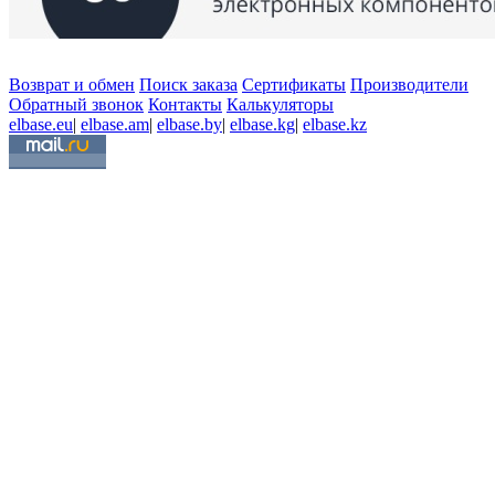
Возврат и обмен
Поиск заказа
Сертификаты
Производители
Обратный звонок
Контакты
Калькуляторы
elbase.eu
|
elbase.am
|
elbase.by
|
elbase.kg
|
elbase.kz