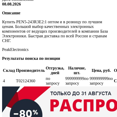
08.08.2026
Описание
Купить PEN5-243R3E2:1 оптом и в розницу по лучшим
ценам. Большой выбор качественных электронных
компонентов от ведущих производителей в компании База
Электроники. Быстрая доставка по всей России и странам
СНГ.
PeakElectronics
Результаты поиска по позиции
Отгрузка,
Наличие,
Склад
Производитель
Цена, руб.
О
дней
шт.
по
999999999
по
999999999
по
4
Т02124360
С
запросу
запросу
запросу