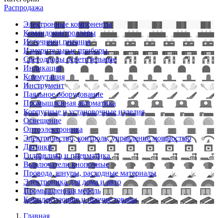
Распродажа
Электронные компоненты
Командоконтроллеры
Источники питания
Измерительные приборы
Светодиоды осветительные
Индикация
Коммутация
Инструмент
Паяльное оборудование
Промышленная автоматика
Корпусные и установочные изделия
Освещение
Оптоэлектроника
Электричество, контроль, управление мощностью
Датчики
Гидравлика и пневматика
Выключатели кнопочные
Провода, шнуры, расходные материалы
Электроника для дома и авто
Промышленная мебель
Комплектующие и прочие товары
Главная