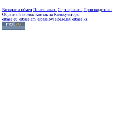
Возврат и обмен
Поиск заказа
Сертификаты
Производители
Обратный звонок
Контакты
Калькуляторы
elbase.eu
|
elbase.am
|
elbase.by
|
elbase.kg
|
elbase.kz