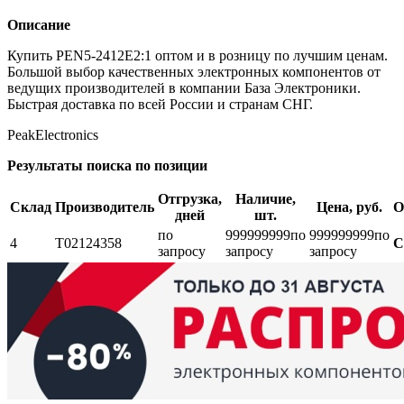
Описание
Купить PEN5-2412E2:1 оптом и в розницу по лучшим ценам.
Большой выбор качественных электронных компонентов от
ведущих производителей в компании База Электроники.
Быстрая доставка по всей России и странам СНГ.
PeakElectronics
Результаты поиска по позиции
Отгрузка,
Наличие,
Склад
Производитель
Цена, руб.
О
дней
шт.
по
999999999
по
999999999
по
4
Т02124358
С
запросу
запросу
запросу