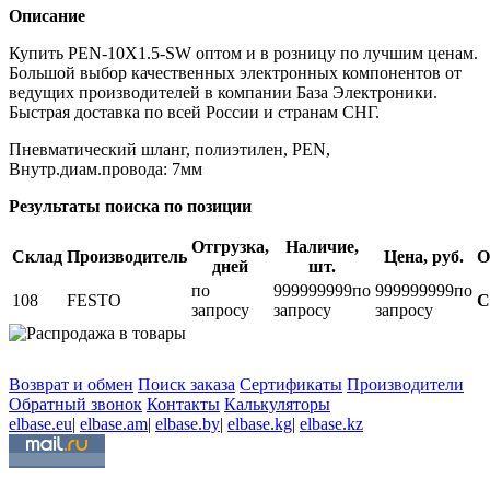
Описание
Купить PEN-10X1.5-SW оптом и в розницу по лучшим ценам.
Большой выбор качественных электронных компонентов от
ведущих производителей в компании База Электроники.
Быстрая доставка по всей России и странам СНГ.
Пневматический шланг, полиэтилен, PEN,
Внутр.диам.провода: 7мм
Результаты поиска по позиции
Отгрузка,
Наличие,
Склад
Производитель
Цена, руб.
О
дней
шт.
по
999999999
по
999999999
по
108
FESTO
С
запросу
запросу
запросу
Возврат и обмен
Поиск заказа
Сертификаты
Производители
Обратный звонок
Контакты
Калькуляторы
elbase.eu
|
elbase.am
|
elbase.by
|
elbase.kg
|
elbase.kz