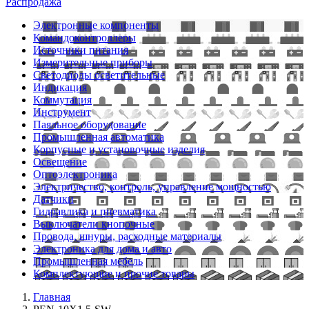
Распродажа
Электронные компоненты
Командоконтроллеры
Источники питания
Измерительные приборы
Светодиоды осветительные
Индикация
Коммутация
Инструмент
Паяльное оборудование
Промышленная автоматика
Корпусные и установочные изделия
Освещение
Оптоэлектроника
Электричество, контроль, управление мощностью
Датчики
Гидравлика и пневматика
Выключатели кнопочные
Провода, шнуры, расходные материалы
Электроника для дома и авто
Промышленная мебель
Комплектующие и прочие товары
Главная