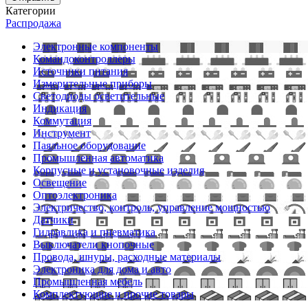
Категории
Распродажа
Электронные компоненты
Командоконтроллеры
Источники питания
Измерительные приборы
Светодиоды осветительные
Индикация
Коммутация
Инструмент
Паяльное оборудование
Промышленная автоматика
Корпусные и установочные изделия
Освещение
Оптоэлектроника
Электричество, контроль, управление мощностью
Датчики
Гидравлика и пневматика
Выключатели кнопочные
Провода, шнуры, расходные материалы
Электроника для дома и авто
Промышленная мебель
Комплектующие и прочие товары