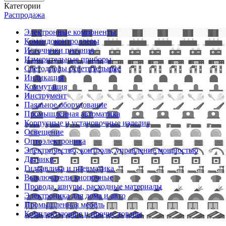
Категории
Распродажа
Электронные компоненты
Командоконтроллеры
Источники питания
Измерительные приборы
Светодиоды осветительные
Индикация
Коммутация
Инструмент
Паяльное оборудование
Промышленная автоматика
Корпусные и установочные изделия
Освещение
Оптоэлектроника
Электричество, контроль, управление мощностью
Датчики
Гидравлика и пневматика
Выключатели кнопочные
Провода, шнуры, расходные материалы
Электроника для дома и авто
Промышленная мебель
Комплектующие и прочие товары