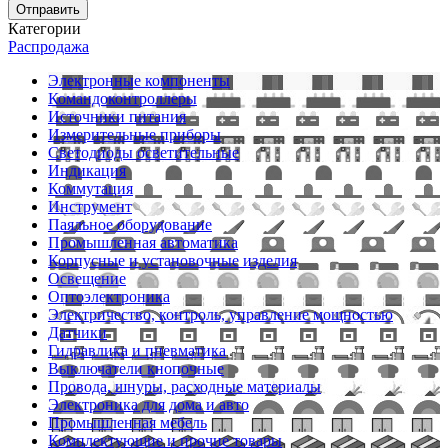
Отправить
Категории
Распродажа
Электронные компоненты
Командоконтроллеры
Источники питания
Измерительные приборы
Светодиоды осветительные
Индикация
Коммутация
Инструмент
Паяльное оборудование
Промышленная автоматика
Корпусные и установочные изделия
Освещение
Оптоэлектроника
Электричество, контроль, управление мощностью
Датчики
Гидравлика и пневматика
Выключатели кнопочные
Провода, шнуры, расходные материалы
Электроника для дома и авто
Промышленная мебель
Комплектующие и прочие товары