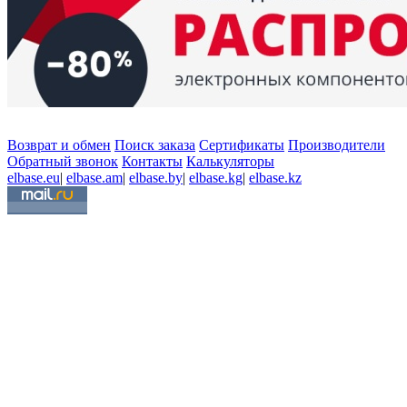
Возврат и обмен
Поиск заказа
Сертификаты
Производители
Обратный звонок
Контакты
Калькуляторы
elbase.eu
|
elbase.am
|
elbase.by
|
elbase.kg
|
elbase.kz