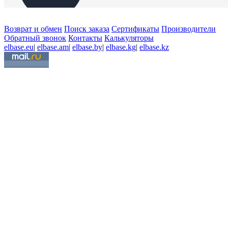
Возврат и обмен
Поиск заказа
Сертификаты
Производители
Обратный звонок
Контакты
Калькуляторы
elbase.eu
|
elbase.am
|
elbase.by
|
elbase.kg
|
elbase.kz