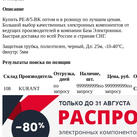
Описание
Купить PE-8/5-BK оптом и в розницу по лучшим ценам.
Большой выбор качественных электронных компонентов от
ведущих производителей в компании База Электроники.
Быстрая доставка по всей России и странам СНГ.
Защитная трубка, полиэтилен, черный, Дл: 25м, -10-40°C,
dвнутр: 5мм
Результаты поиска по позиции
Отгрузка,
Наличие,
Склад
Производитель
Цена, руб.
О
дней
шт.
по
999999999
по
999999999
по
108
KURANT
С
запросу
запросу
запросу