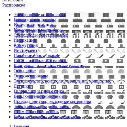
Распродажа
Электронные компоненты
Командоконтроллеры
Источники питания
Измерительные приборы
Светодиоды осветительные
Индикация
Коммутация
Инструмент
Паяльное оборудование
Промышленная автоматика
Корпусные и установочные изделия
Освещение
Оптоэлектроника
Электричество, контроль, управление мощностью
Датчики
Гидравлика и пневматика
Выключатели кнопочные
Провода, шнуры, расходные материалы
Электроника для дома и авто
Промышленная мебель
Комплектующие и прочие товары
Главная