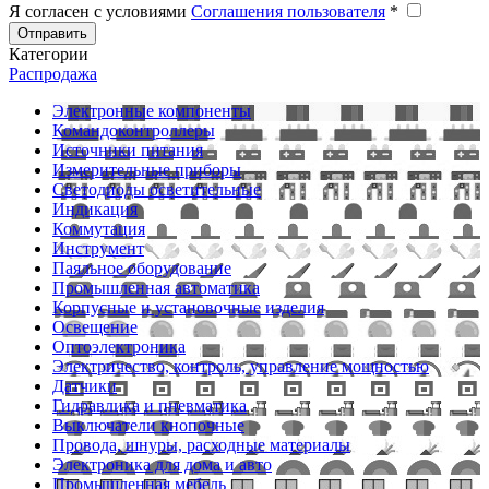
Я согласен с условиями
Соглашения пользователя
*
Отправить
Категории
Распродажа
Электронные компоненты
Командоконтроллеры
Источники питания
Измерительные приборы
Светодиоды осветительные
Индикация
Коммутация
Инструмент
Паяльное оборудование
Промышленная автоматика
Корпусные и установочные изделия
Освещение
Оптоэлектроника
Электричество, контроль, управление мощностью
Датчики
Гидравлика и пневматика
Выключатели кнопочные
Провода, шнуры, расходные материалы
Электроника для дома и авто
Промышленная мебель