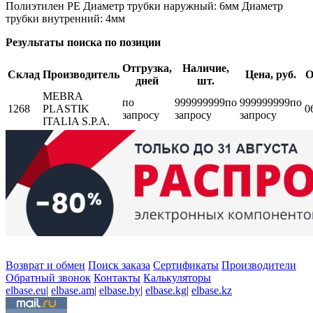
Полиэтилен PE Диаметр трубки наружный: 6мм Диаметр
трубки внутренний: 4мм
Результаты поиска по позиции
Отгрузка,
Наличие,
Склад
Производитель
Цена, руб.
О
дней
шт.
MEBRA
по
999999999
по
999999999
по
1268
PLASTIK
0
запросу
запросу
запросу
ITALIA S.P.A.
Возврат и обмен
Поиск заказа
Сертификаты
Производители
Обратный звонок
Контакты
Калькуляторы
elbase.eu
|
elbase.am
|
elbase.by
|
elbase.kg
|
elbase.kz