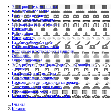
Электронные компоненты
Командоконтроллеры
Источники питания
Измерительные приборы
Светодиоды осветительные
Индикация
Коммутация
Инструмент
Паяльное оборудование
Промышленная автоматика
Корпусные и установочные изделия
Освещение
Оптоэлектроника
Электричество, контроль, управление мощностью
Датчики
Гидравлика и пневматика
Выключатели кнопочные
Провода, шнуры, расходные материалы
Электроника для дома и авто
Промышленная мебель
Комплектующие и прочие товары
Главная
Каталог