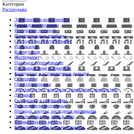
Категории
Распродажа
Электронные компоненты
Командоконтроллеры
Источники питания
Измерительные приборы
Светодиоды осветительные
Индикация
Коммутация
Инструмент
Паяльное оборудование
Промышленная автоматика
Корпусные и установочные изделия
Освещение
Оптоэлектроника
Электричество, контроль, управление мощностью
Датчики
Гидравлика и пневматика
Выключатели кнопочные
Провода, шнуры, расходные материалы
Электроника для дома и авто
Промышленная мебель
Комплектующие и прочие товары