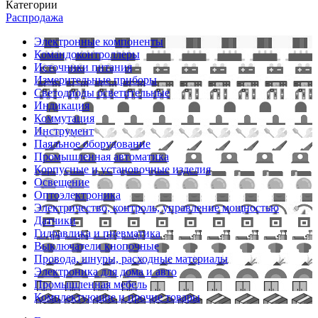
Категории
Распродажа
Электронные компоненты
Командоконтроллеры
Источники питания
Измерительные приборы
Светодиоды осветительные
Индикация
Коммутация
Инструмент
Паяльное оборудование
Промышленная автоматика
Корпусные и установочные изделия
Освещение
Оптоэлектроника
Электричество, контроль, управление мощностью
Датчики
Гидравлика и пневматика
Выключатели кнопочные
Провода, шнуры, расходные материалы
Электроника для дома и авто
Промышленная мебель
Комплектующие и прочие товары