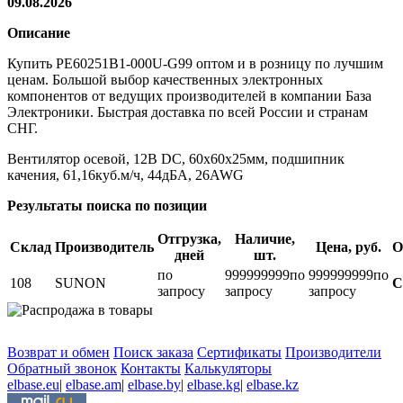
09.08.2026
Описание
Купить PE60251B1-000U-G99 оптом и в розницу по лучшим
ценам. Большой выбор качественных электронных
компонентов от ведущих производителей в компании База
Электроники. Быстрая доставка по всей России и странам
СНГ.
Вентилятор осевой, 12В DC, 60x60x25мм, подшипник
качения, 61,16куб.м/ч, 44дБА, 26AWG
Результаты поиска по позиции
Отгрузка,
Наличие,
Склад
Производитель
Цена, руб.
О
дней
шт.
по
999999999
по
999999999
по
108
SUNON
С
запросу
запросу
запросу
Возврат и обмен
Поиск заказа
Сертификаты
Производители
Обратный звонок
Контакты
Калькуляторы
elbase.eu
|
elbase.am
|
elbase.by
|
elbase.kg
|
elbase.kz