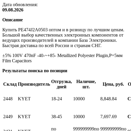
Дата обновления:
09.08.2026
Описание
Купить PE474J2A0503 оптом и в розницу по лучшим ценам.
Большой выбор качественных электронных компонентов от
ведущих производителей в компании База Электроники.
Быстрая доставка по всей России и странам СНГ.
±5% 100V 470nF -40-~+85- Metallized Polyester Plugin,P=5мм
Film Capacitors
Результаты поиска по позиции
Отгрузка,
Наличие,
Склад
Производитель
Цена, руб.
О
дней
шт.
2448
KYET
18-24
10000
8,84
8.84
С
2449
KYET
38-45
10000
7,69
7.69
С
по
999999999
по
999999999
по