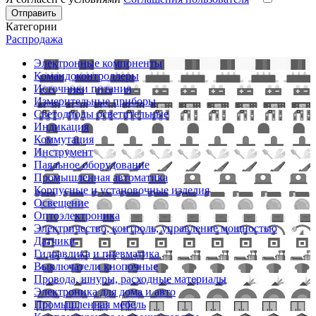
Отправить
Категории
Распродажа
Электронные компоненты
Командоконтроллеры
Источники питания
Измерительные приборы
Светодиоды осветительные
Индикация
Коммутация
Инструмент
Паяльное оборудование
Промышленная автоматика
Корпусные и установочные изделия
Освещение
Оптоэлектроника
Электричество, контроль, управление мощностью
Датчики
Гидравлика и пневматика
Выключатели кнопочные
Провода, шнуры, расходные материалы
Электроника для дома и авто
Промышленная мебель