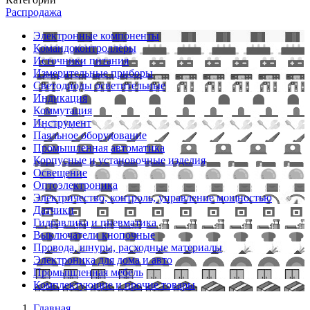
Распродажа
Электронные компоненты
Командоконтроллеры
Источники питания
Измерительные приборы
Светодиоды осветительные
Индикация
Коммутация
Инструмент
Паяльное оборудование
Промышленная автоматика
Корпусные и установочные изделия
Освещение
Оптоэлектроника
Электричество, контроль, управление мощностью
Датчики
Гидравлика и пневматика
Выключатели кнопочные
Провода, шнуры, расходные материалы
Электроника для дома и авто
Промышленная мебель
Комплектующие и прочие товары
Главная