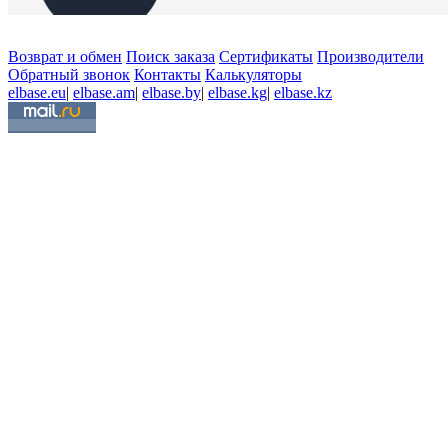
Возврат и обмен
Поиск заказа
Сертификаты
Производители
Обратный звонок
Контакты
Калькуляторы
elbase.eu
|
elbase.am
|
elbase.by
|
elbase.kg
|
elbase.kz