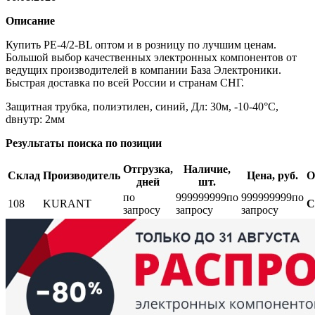
Описание
Купить PE-4/2-BL оптом и в розницу по лучшим ценам.
Большой выбор качественных электронных компонентов от
ведущих производителей в компании База Электроники.
Быстрая доставка по всей России и странам СНГ.
Защитная трубка, полиэтилен, синий, Дл: 30м, -10-40°C,
dвнутр: 2мм
Результаты поиска по позиции
Отгрузка,
Наличие,
Склад
Производитель
Цена, руб.
О
дней
шт.
по
999999999
по
999999999
по
108
KURANT
С
запросу
запросу
запросу