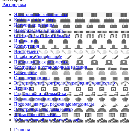
Распродажа
Электронные компоненты
Командоконтроллеры
Источники питания
Измерительные приборы
Светодиоды осветительные
Индикация
Коммутация
Инструмент
Паяльное оборудование
Промышленная автоматика
Корпусные и установочные изделия
Освещение
Оптоэлектроника
Электричество, контроль, управление мощностью
Датчики
Гидравлика и пневматика
Выключатели кнопочные
Провода, шнуры, расходные материалы
Электроника для дома и авто
Промышленная мебель
Комплектующие и прочие товары
Главная