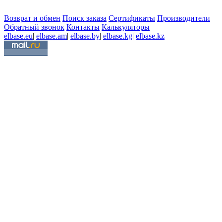
Возврат и обмен
Поиск заказа
Сертификаты
Производители
Обратный звонок
Контакты
Калькуляторы
elbase.eu
|
elbase.am
|
elbase.by
|
elbase.kg
|
elbase.kz