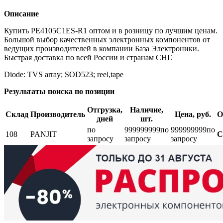
Описание
Купить PE4105C1ES-R1 оптом и в розницу по лучшим ценам.
Большой выбор качественных электронных компонентов от
ведущих производителей в компании База Электроники.
Быстрая доставка по всей России и странам СНГ.
Diode: TVS array; SOD523; reel,tape
Результаты поиска по позиции
Отгрузка,
Наличие,
Склад
Производитель
Цена, руб.
О
дней
шт.
по
999999999
по
999999999
по
108
PANJIT
С
запросу
запросу
запросу